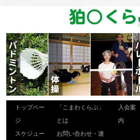
トップペー
「こまわくらぶ」
入会案
ジ
とは
内
スケジュー
お問い合わせ・連