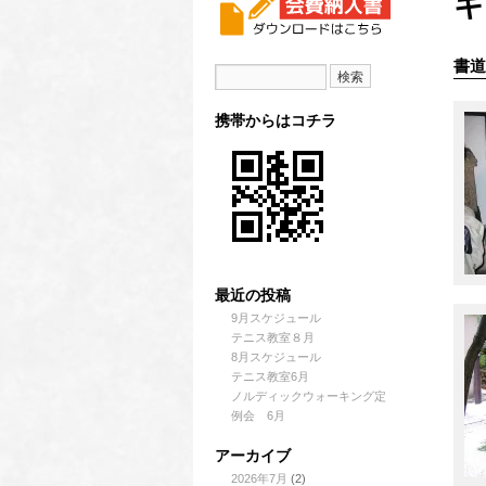
ギ
書道
携帯からはコチラ
最近の投稿
9月スケジュール
テニス教室８月
8月スケジュール
テニス教室6月
ノルディックウォーキング定
例会 6月
アーカイブ
2026年7月
(2)