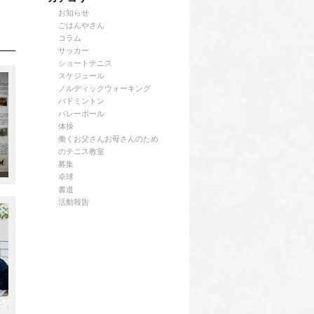
お知らせ
ごはんやさん
コラム
サッカー
ショートテニス
スケジュール
ノルディックウォーキング
バドミントン
バレーボール
体操
働くお父さんお母さんのため
のテニス教室
募集
卓球
書道
活動報告