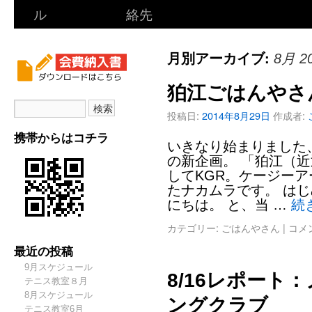
ル
絡先
月別アーカイブ:
8月 2
狛江ごはんやさ
投稿日:
2014年8月29日
作成者:
携帯からはコチラ
いきなり始まりました
の新企画。 「狛江（
してKGR。ケージーア
たナカムラです。 は
にちは。 と、当 …
続
カテゴリー:
ごはんやさん
|
コメ
最近の投稿
9月スケジュール
8/16レポート
テニス教室８月
8月スケジュール
ングクラブ
テニス教室6月