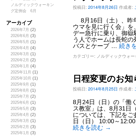
ノルディックウォーキン
投稿日:
2014年8月26日
作成者:
グ定例会 6月
8月16日（土）、昨
アーカイブ
ウマを見に行く会」を
2026年7月
(2)
デー急行に乗り、御嶽
2026年6月
(3)
う人でホームは長蛇の
2026年5月
(1)
バスとケーブ …
続き
2026年4月
(4)
2026年3月
(1)
カテゴリー:
ノルディックウォー
2026年2月
(2)
2026年1月
(4)
2025年11月
(1)
日程変更のお知
2025年10月
(1)
2025年9月
(1)
投稿日:
2014年8月25日
作成者:
2025年8月
(1)
2025年7月
(2)
8月24日（日）の「
2025年6月
(1)
ス教室」は、8月31日
2025年5月
(3)
については、下記をご参
2025年4月
(2)
日（日） 10:00～12
2025年3月
(1)
続きを読む
→
2025年2月
(3)
2025年1月
(3)