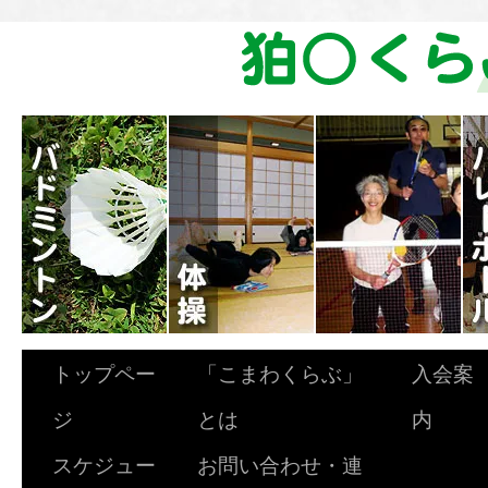
トップペー
「こまわくらぶ」
入会案
ジ
とは
内
スケジュー
お問い合わせ・連