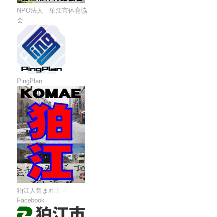
NPO法人 狛江市体育協
会
PingPlan
狛江人集まれ！－
Facebook