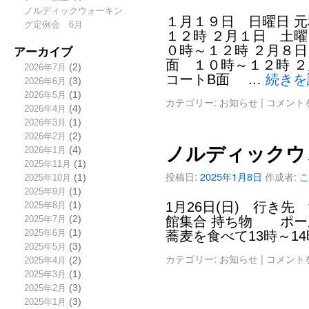
ノルディックウォーキン
１月１９日 日曜日 
グ定例会 6月
１２時 ２月１日 土曜
アーカイブ
０時～１２時 ２月８日
面 １０時～１２時 
2026年7月
(2)
コートB面 …
続き
2026年6月
(3)
2026年5月
(1)
カテゴリー:
お知らせ
|
コメント
2026年4月
(4)
2026年3月
(1)
2026年2月
(2)
ノルディックウ
2026年1月
(4)
2025年11月
(1)
投稿日:
2025年1月8日
作成者:
こ
2025年10月
(1)
2025年9月
(1)
1月26日(日) 行き先
2025年8月
(1)
2025年7月
(2)
館集合 持ち物 ポー
2025年6月
(1)
蕎麦を食べて13時～1
2025年5月
(3)
カテゴリー:
お知らせ
|
コメント
2025年4月
(2)
2025年3月
(1)
2025年2月
(3)
2025年1月
(3)