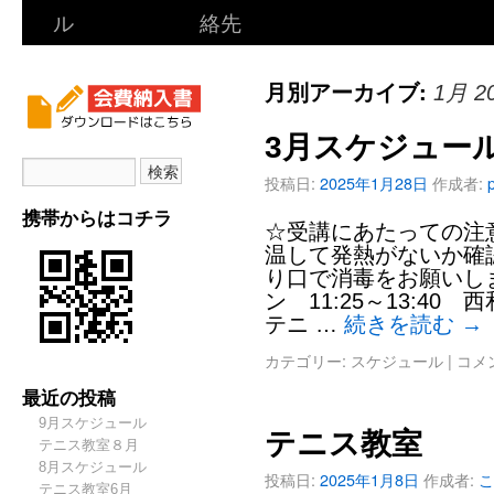
ル
絡先
月別アーカイブ:
1月 2
3月スケジュー
投稿日:
2025年1月28日
作成者:
携帯からはコチラ
☆受講にあたっての注意
温して発熱がないか確認
り口で消毒をお願いしま
ン 11:25～13:40
テニ …
続きを読む
→
カテゴリー:
スケジュール
|
コメ
最近の投稿
9月スケジュール
テニス教室
テニス教室８月
8月スケジュール
投稿日:
2025年1月8日
作成者:
こ
テニス教室6月