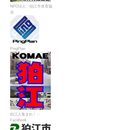
NPO法人 狛江市体育協
会
PingPlan
狛江人集まれ！－
Facebook