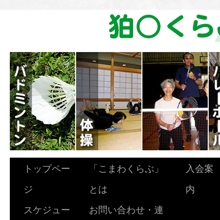
トップペー
「こまわくらぶ」
入会案
ジ
とは
内
スケジュー
お問い合わせ・連