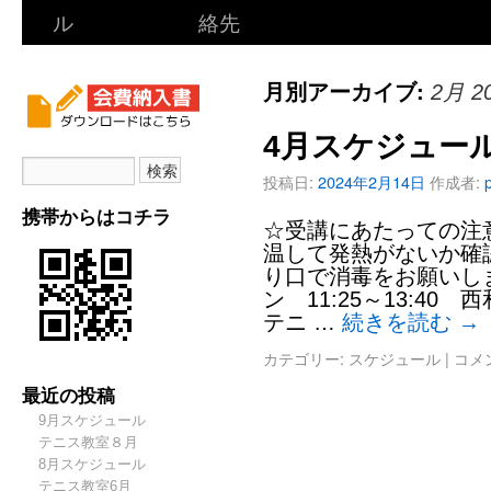
ル
絡先
月別アーカイブ:
2月 2
4月スケジュー
投稿日:
2024年2月14日
作成者:
携帯からはコチラ
☆受講にあたっての注意
温して発熱がないか確認
り口で消毒をお願いしま
ン 11:25～13:40
テニ …
続きを読む
→
カテゴリー:
スケジュール
|
コメ
最近の投稿
9月スケジュール
テニス教室８月
8月スケジュール
テニス教室6月