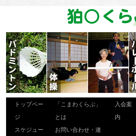
トップペー
「こまわくらぶ」
入会案
ジ
とは
内
スケジュー
お問い合わせ・連