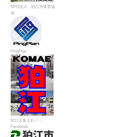
NPO法人 狛江市体育協
会
PingPlan
狛江人集まれ！－
Facebook