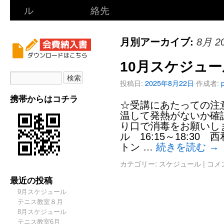
ル
絡先
月別アーカイブ:
8月 2
10月スケジュー
投稿日:
2025年8月22日
作成者:
携帯からはコチラ
☆受講にあたっての注意
温して発熱がないか確認
り口で消毒をお願いしま
ル 16:15～18:30
トン …
続きを読む
→
カテゴリー:
スケジュール
|
コメ
最近の投稿
9月スケジュール
テニス教室８月
8月スケジュール
テニス教室6月