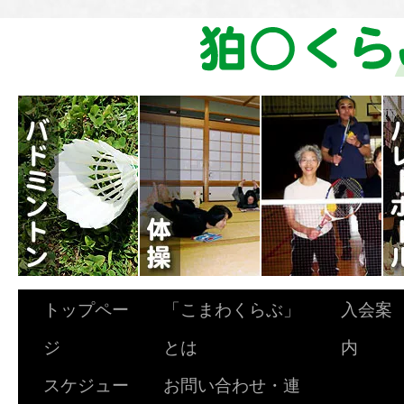
トップペー
「こまわくらぶ」
入会案
ジ
とは
内
スケジュー
お問い合わせ・連