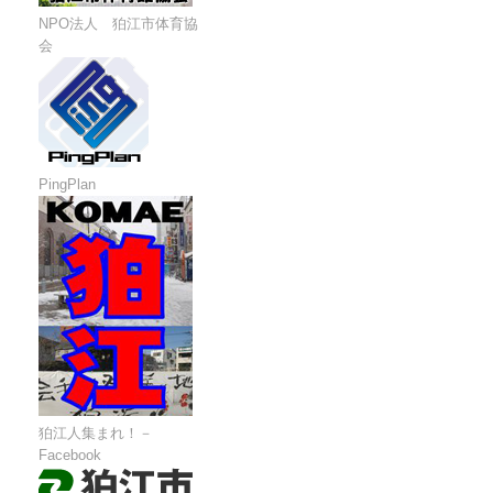
NPO法人 狛江市体育協
会
PingPlan
狛江人集まれ！－
Facebook