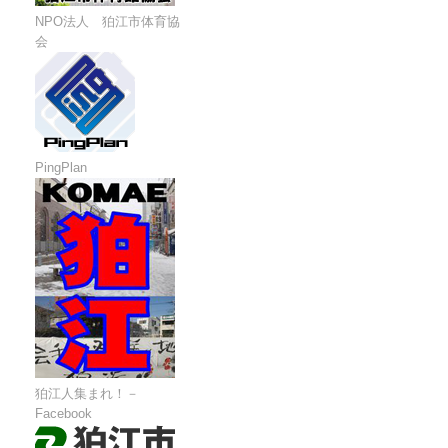
NPO法人 狛江市体育協
会
PingPlan
狛江人集まれ！－
Facebook