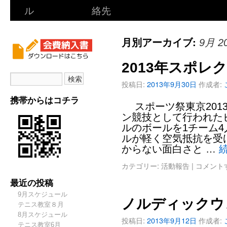
ル
絡先
月別アーカイブ:
9月 2
2013年スポレ
投稿日:
2013年9月30日
作成者:
携帯からはコチラ
スポーツ祭東京201
ン競技として行われた
ルのボールを1チーム
ルが軽く空気抵抗を受
からない面白さと …
カテゴリー:
活動報告
|
コメント
最近の投稿
9月スケジュール
ノルディックウ
テニス教室８月
8月スケジュール
投稿日:
2013年9月12日
作成者:
テニス教室6月