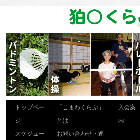
トップペー
「こまわくらぶ」
入会案
ジ
とは
内
スケジュー
お問い合わせ・連