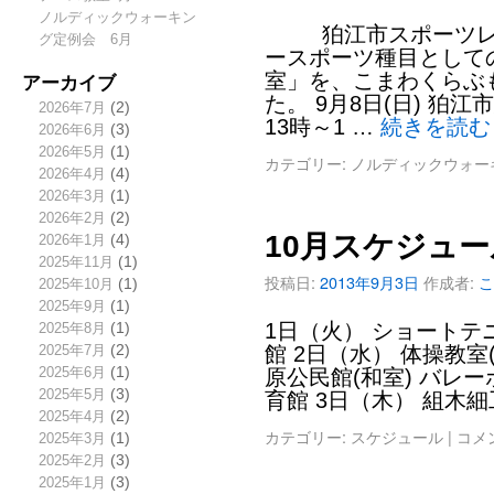
ノルディックウォーキン
狛江市スポーツレク
グ定例会 6月
ースポーツ種目として
アーカイブ
室」を、こまわくらぶ
た。 9月8日(日) 狛
2026年7月
(2)
13時～1 …
続きを読
2026年6月
(3)
2026年5月
(1)
カテゴリー:
ノルディックウォー
2026年4月
(4)
2026年3月
(1)
2026年2月
(2)
10月スケジュー
2026年1月
(4)
2025年11月
(1)
投稿日:
2013年9月3日
作成者:
こ
2025年10月
(1)
2025年9月
(1)
1日（火） ショートテニ
2025年8月
(1)
2025年7月
(2)
館 2日（水） 体操教室(
2025年6月
(1)
原公民館(和室) バレーボ
2025年5月
(3)
育館 3日（木） 組木
2025年4月
(2)
カテゴリー:
スケジュール
|
コメ
2025年3月
(1)
2025年2月
(3)
2025年1月
(3)