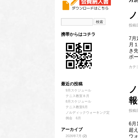
ノ
投稿日
携帯からはコチラ
7月
月１
き
ポ
カテ
最近の投稿
ノ
9月スケジュール
テニス教室８月
報
8月スケジュール
テニス教室6月
投稿日
ノルディックウォーキング定
例会 6月
6
アーカイブ
超
ウ
2026年7月
(2)