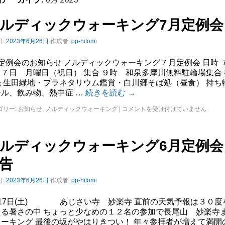
ルディックウォーキング7月定例会
:
2023年6月26日
作成者:
pp-hitomi
定例会のお知らせ ノルディックウォーキング７月定例会 日時 
７日 月曜日（祝日） 集合 ９時 和泉多摩川無料駐輪場集合 
先 生田緑地・プラネタリウム鑑賞・白川郷そば処（昼食） 持ち
ール、飲み物、熱中症 …
続きを読む
→
ゴリー:
お知らせ
,
ノルディックウォーキング
|
コメントを受け付けていません
ルディックウォーキング6月定例会
告
:
2023年6月26日
作成者:
pp-hitomi
月17日(土) あじさい寺 妙楽寺 直前の天気予報は３０度
える暑さの中 ちょっと少なめの１２名の参加で長尾山 妙楽寺
ォーキング 最後の坂がやはりきつい！ 年々参拝者が増えて満開