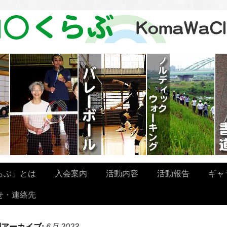
らぶ」とは
入会案内
活動内容
活動報告
ギャ
せ・連絡先
別アーカイブ:
6月 2023