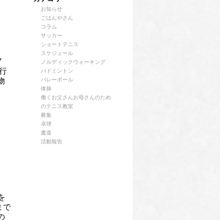
お知らせ
ごはんやさん
コラム
サッカー
ショートテニス
スケジュール
７
ノルディックウォーキング
行
バドミントン
物
バレーボール
体操
働くお父さんお母さんのため
のテニス教室
募集
卓球
書道
活動報告
を
まで
の