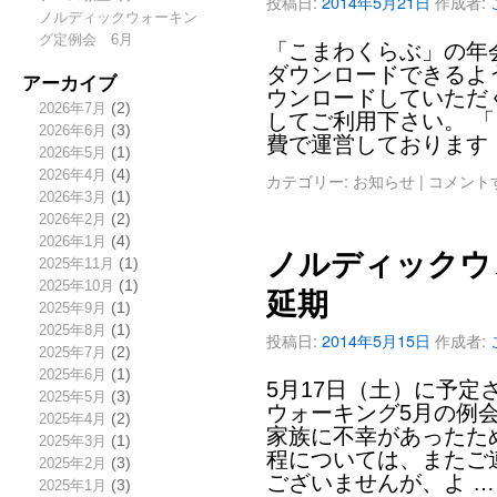
投稿日:
2014年5月21日
作成者:
ノルディックウォーキン
グ定例会 6月
「こまわくらぶ」の年
ダウンロードできるよ
アーカイブ
ウンロードしていただ
2026年7月
(2)
してご利用下さい。 
2026年6月
(3)
費で運営しております
2026年5月
(1)
2026年4月
(4)
カテゴリー:
お知らせ
|
コメント
2026年3月
(1)
2026年2月
(2)
2026年1月
(4)
ノルディックウ
2025年11月
(1)
2025年10月
(1)
延期
2025年9月
(1)
2025年8月
(1)
投稿日:
2014年5月15日
作成者:
2025年7月
(2)
2025年6月
(1)
5月17日（土）に予
2025年5月
(3)
ウォーキング5月の例
2025年4月
(2)
家族に不幸があったた
2025年3月
(1)
程については、またご
2025年2月
(3)
ございませんが、よ 
2025年1月
(3)