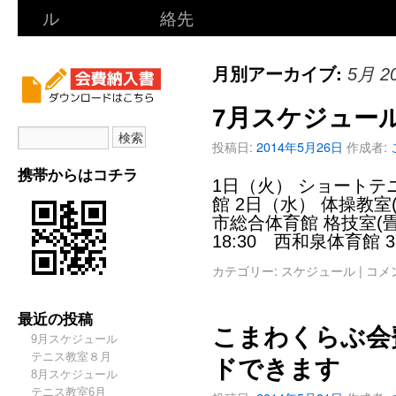
ル
絡先
月別アーカイブ:
5月 2
7月スケジュー
投稿日:
2014年5月26日
作成者:
携帯からはコチラ
1日（火） ショートテニ
館 2日（水） 体操教室(
市総合体育館 格技室(畳
18:30 西和泉体育館 
カテゴリー:
スケジュール
|
コメ
最近の投稿
こまわくらぶ会
9月スケジュール
テニス教室８月
ドできます
8月スケジュール
テニス教室6月