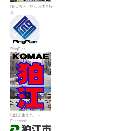
NPO法人 狛江市体育協
会
PingPlan
狛江人集まれ！－
Facebook