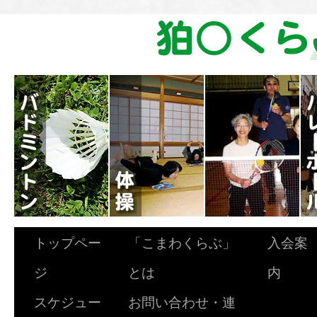
トップペー
「こまわくらぶ」
入会案
ジ
とは
内
スケジュー
お問い合わせ・連