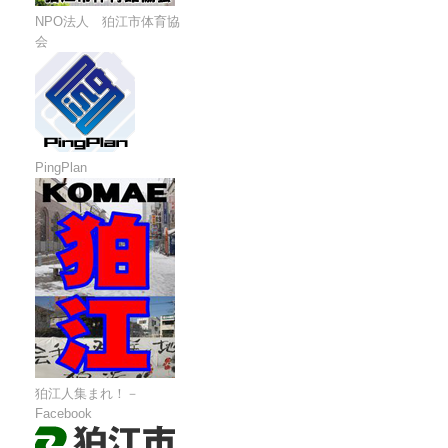
NPO法人 狛江市体育協
会
PingPlan
狛江人集まれ！－
Facebook