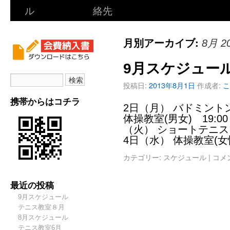
ル
絡先
月別アーカイブ:
8月 2
9月スケジュー
投稿日:
2013年8月1日
作成者:
こ
携帯からはコチラ
2日（月） バドミントン
体操教室(男女) 19:00
（火） ショートテニス 
4日（水） 体操教室(女
カテゴリー:
スケジュール
|
コメ
最近の投稿
9月スケジュール
テニス教室８月
8月スケジュール
テニス教室6月