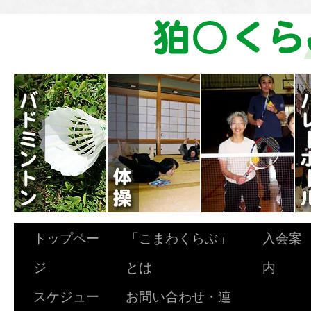
トップペー
「こまわくらぶ」
入会案
ジ
とは
内
スケジュー
お問い合わせ・連