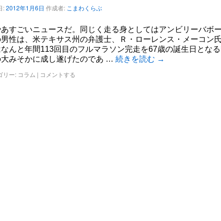
:
2012年1月6日
作成者:
こまわくらぶ
やあすごいニュースだ。同じく走る身としてはアンビリーバボ
の男性は、米テキサス州の弁護士、Ｒ・ローレンス・メーコン
なんと年間113回目のフルマラソン完走を67歳の誕生日とな
の大みそかに成し遂げたのであ …
続きを読む
→
ゴリー:
コラム
|
コメントする