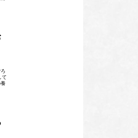
お
ごろ
して
の養
る