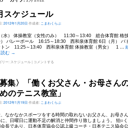
月スケジュール
:
2012年1月20日
作成者:
こまわくらぶ
（水） 体操教室（女性のみ） 11:30～13:40 総合体育館 格
） バレーボール 16:15～18:30 西和泉体育館 6日（月） バ
トン 11:25～13:40 西和泉体育館 体操教室（男女） 1 …
を読む
→
ゴリー:
スケジュール
|
コメントする
募集〉「働くお父さん・お母さん
めのテニス教室」
:
2012年1月19日
作成者:
こまわくらぶ
段、なかなかスポーツをする時間の取れないお父さん、お母さ
めに、日曜日に運動不足の解消と仲間作り致しましょう。 狛○
副会長であり、日本体育協会公認上級コーチ・日本テニス協会