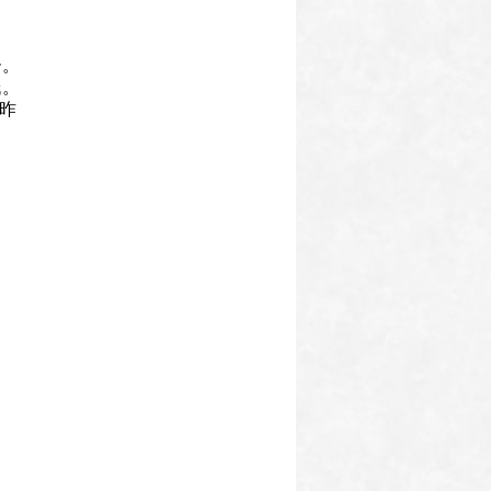
ー。
氏。
る昨