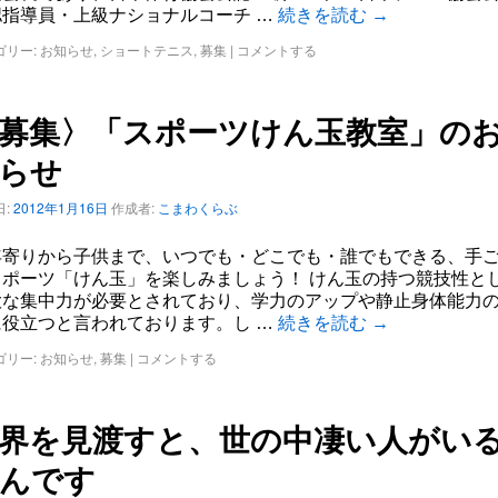
認指導員・上級ナショナルコーチ …
続きを読む
→
ゴリー:
お知らせ
,
ショートテニス
,
募集
|
コメントする
募集〉「スポーツけん玉教室」の
らせ
:
2012年1月16日
作成者:
こまわくらぶ
年寄りから子供まで、いつでも・どこでも・誰でもできる、手
スポーツ「けん玉」を楽しみましょう！ けん玉の持つ競技性と
大な集中力が必要とされており、学力のアップや静止身体能力
に役立つと言われております。し …
続きを読む
→
ゴリー:
お知らせ
,
募集
|
コメントする
界を見渡すと、世の中凄い人がい
んです