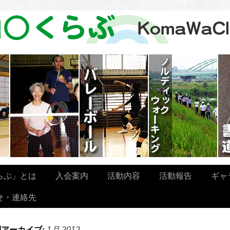
らぶ」とは
入会案内
活動内容
活動報告
ギャ
せ・連絡先
別アーカイブ:
1月 2012