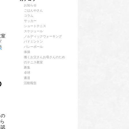
お知らせ
ごはんやさん
コラム
サッカー
ショートテニス
スケジュール
技室
ノルディックウォーキング
ド
バドミントン
続
バレーボール
体操
働くお父さんお母さんのため
のテニス教室
募集
卓球
書道
の
活動報告
んの
くら
公認