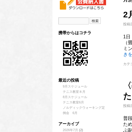
2
投稿日
携帯からはコチラ
1日
（畳
ミン
き
カテ
最近の投稿
〈
9月スケジュール
テニス教室８月
た
8月スケジュール
テニス教室6月
投稿日
ノルディックウォーキング定
例会 6月
普
アーカイブ
た
ぶ
2026年7月
(2)