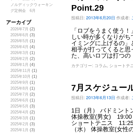
ノルディックウォーキン
Point.29
グ定例会 6月
投稿日:
2013年6月20日
作成者:
アーカイブ
2026年7月
(2)
「ロブをうまく使う！
2026年6月
(3)
しい時が多くなりがち
2026年5月
(1)
イミングに上げるの」
2026年4月
(4)
相手が打ってくると思
2026年3月
(1)
た、高いロブは打つの
2026年2月
(2)
カテゴリー:
コラム
,
ショートテ
2026年1月
(4)
2025年11月
(1)
2025年10月
(1)
2025年9月
(1)
7月スケジュー
2025年8月
(1)
2025年7月
(2)
投稿日:
2013年6月13日
作成者:
2025年6月
(1)
2025年5月
(3)
1日（月） バドミントン
2025年4月
(2)
体操教室(男女) 19:0
2025年3月
(1)
ショートテニス 11:25
2025年2月
(3)
（水） 体操教室(女性
2025年1月
(3)