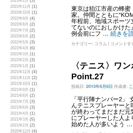
2023年1月
(3)
2022年11月
(1)
東京は狛江市産の蜂蜜
2022年10月
(1)
家。仲間とともに“KOM
2022年9月
(4)
年程前、地域スポーツ
2022年8月
(2)
てないのにおしかけた
2022年7月
(2)
例会前にフ …
続きを
2022年6月
(2)
2022年5月
(3)
カテゴリー:
コラム
|
コメントす
2022年4月
(6)
2022年3月
(1)
2022年2月
(3)
〈テニス〉ワン
2022年1月
(1)
2021年12月
(4)
Point.27
2021年11月
(2)
2021年10月
(1)
投稿日:
2013年6月6日
作成者:
こ
2021年9月
(1)
2021年8月
(2)
「平行陣ナンバー2」
2021年7月
(3)
んテニスプレーヤーと
2021年6月
(3)
が終わってまだまだ元
2021年4月
(1)
にプレーヤーした人よ
2021年3月
(5)
始めた人が多いよう 
2021年2月
(2)
2020年12月
(4)