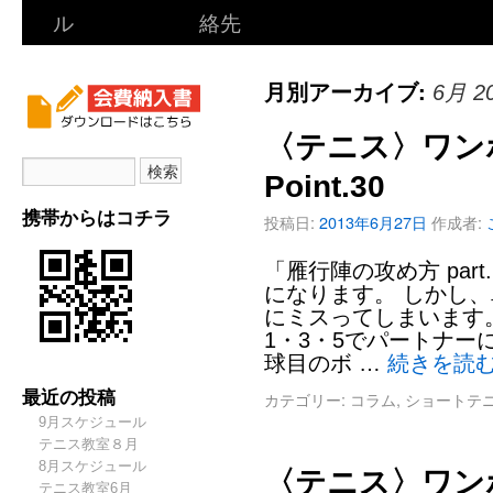
ル
絡先
月別アーカイブ:
6月 2
〈テニス〉ワン
Point.30
携帯からはコチラ
投稿日:
2013年6月27日
作成者:
「雁行陣の攻め方 par
になります。 しかし
にミスってしまいます
1・3・5でパートナー
球目のボ …
続きを読
最近の投稿
カテゴリー:
コラム
,
ショートテ
9月スケジュール
テニス教室８月
8月スケジュール
〈テニス〉ワン
テニス教室6月