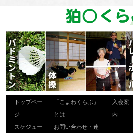
トップペー
「こまわくらぶ」
入会案
ジ
とは
内
スケジュー
お問い合わせ・連