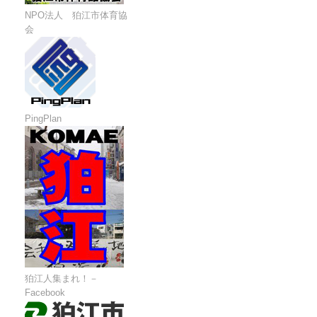
NPO法人 狛江市体育協
会
PingPlan
狛江人集まれ！－
Facebook