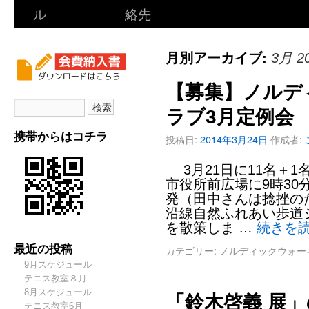
ル
絡先
月別アーカイブ:
3月 2
【募集】ノルデ
ラブ3月定例会
携帯からはコチラ
投稿日:
2014年3月24日
作成者:
3月21日に11名＋
市役所前広場に9時3
発（田中さんは捻挫の
沿線自然ふれあい歩道
を散策しま …
続きを
最近の投稿
カテゴリー:
ノルディックウォー
9月スケジュール
テニス教室８月
8月スケジュール
「鈴木啓義 展
テニス教室6月