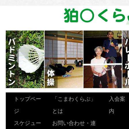
トップペー
「こまわくらぶ」
入会案
ジ
とは
内
スケジュー
お問い合わせ・連