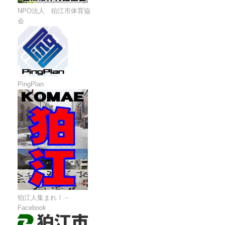
NPO法人 狛江市体育協
会
PingPlan
狛江人集まれ！－
Facebook