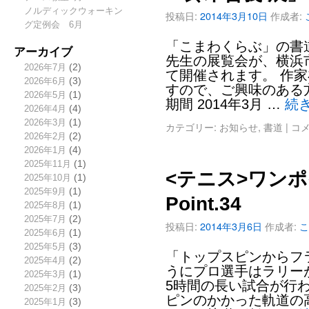
ノルディックウォーキン
投稿日:
2014年3月10日
作成者:
グ定例会 6月
「こまわくらぶ」の書
アーカイブ
先生の展覧会が、横浜
2026年7月
(2)
て開催されます。 作
2026年6月
(3)
すので、ご興味のある
2026年5月
(1)
期間 2014年3月 …
続
2026年4月
(4)
2026年3月
(1)
カテゴリー:
お知らせ
,
書道
|
コ
2026年2月
(2)
2026年1月
(4)
2025年11月
(1)
<テニス>ワン
2025年10月
(1)
2025年9月
(1)
Point.34
2025年8月
(1)
2025年7月
(2)
投稿日:
2014年3月6日
作成者:
こ
2025年6月
(1)
2025年5月
(3)
「トップスピンからフ
2025年4月
(2)
うにプロ選手はラリー
2025年3月
(1)
5時間の長い試合が行
2025年2月
(3)
ピンのかかった軌道の
2025年1月
(3)