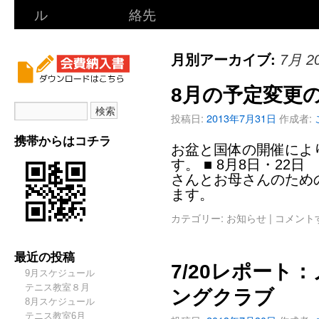
ル
絡先
月別アーカイブ:
7月 2
8月の予定変更
投稿日:
2013年7月31日
作成者:
携帯からはコチラ
お盆と国体の開催によ
す。 ■ 8月8日・22日
さんとお母さんのため
ます。
カテゴリー:
お知らせ
|
コメント
最近の投稿
7/20レポート
9月スケジュール
テニス教室８月
ングクラブ
8月スケジュール
テニス教室6月