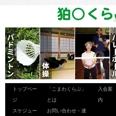
トップペー
「こまわくらぶ」
入会案
ジ
とは
内
スケジュー
お問い合わせ・連