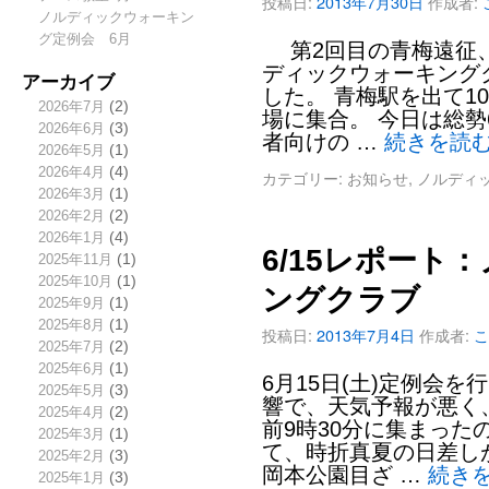
投稿日:
2013年7月30日
作成者:
ノルディックウォーキン
グ定例会 6月
第2回目の青梅遠征、
ディックウォーキング
アーカイブ
した。 青梅駅を出て1
2026年7月
(2)
場に集合。 今日は総勢
2026年6月
(3)
者向けの …
続きを読
2026年5月
(1)
2026年4月
(4)
カテゴリー:
お知らせ
,
ノルディ
2026年3月
(1)
2026年2月
(2)
2026年1月
(4)
6/15レポート
2025年11月
(1)
2025年10月
(1)
ングクラブ
2025年9月
(1)
2025年8月
(1)
投稿日:
2013年7月4日
作成者:
こ
2025年7月
(2)
2025年6月
(1)
6月15日(土)定例会を
2025年5月
(3)
響で、天気予報が悪く
2025年4月
(2)
前9時30分に集まった
2025年3月
(1)
て、時折真夏の日差し
2025年2月
(3)
岡本公園目ざ …
続き
2025年1月
(3)