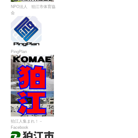
NPO法人 狛江市体育協
会
PingPlan
狛江人集まれ！－
Facebook