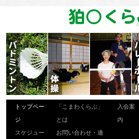
トップペー
「こまわくらぶ」
入会案
ジ
とは
内
スケジュー
お問い合わせ・連