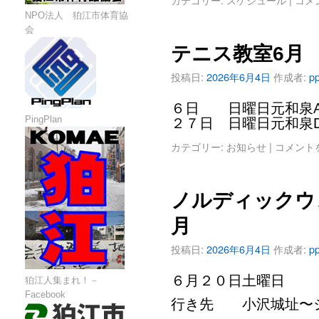
NPO法人 狛江市体育協
会
テニス教室6月
投稿日:
2026年6月4日
作成者:
pp
６日 日曜日元和泉A面
PingPlan
２７日 日曜日元和泉D
カテゴリー:
お知らせ
|
コメント
ノルディックウ
月
投稿日:
2026年6月4日
作成者:
pp
６月２０日土曜日
狛江人集まれ！－
Facebook
行き先 小沢城址〜