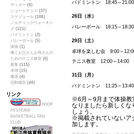
バドミントン 18:45～21
サッカー
(6)
ショートテニス
(37)
26日（水）
スケジュール
(186)
ノルディックウォーキン
バレーボール 16:15～18:
グ
(121)
バドミントン
(3)
29日（土）
バレーボール
(5)
体操
(1)
卓球を楽しむ会 9:00～12
働くお父さんお母さんの
ためのテニス教室
(6)
テニス教室 12:00～14:
募集
(115)
卓球
(15)
31日（月）
書道
(4)
活動報告
(48)
バドミントン 11:25～13:
リンク
※6月～9月まで体操教
HOOP
なりましたら新しくな
HYSTERIA
しょう。
BASKETBALL FAN
※掲載されていないア
CLUB
加します。
カテゴリー:
スケジュール
|
コメ