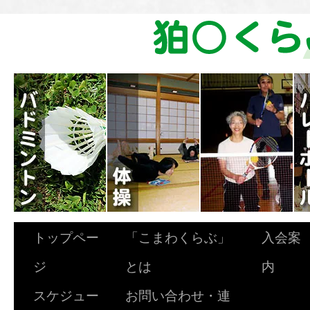
トップペー
「こまわくらぶ」
入会案
ジ
とは
内
スケジュー
お問い合わせ・連