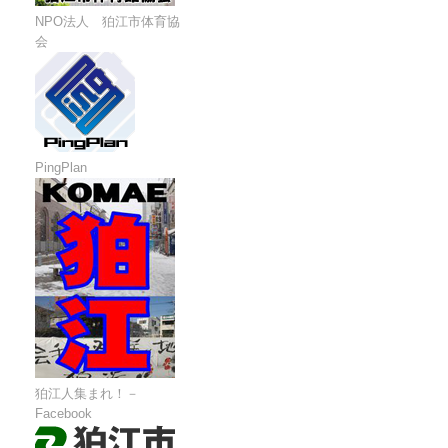
NPO法人 狛江市体育協
会
PingPlan
狛江人集まれ！－
Facebook