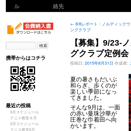
ル
絡先
←
8/8レポート：ノルディック
ングクラブ
【募集】9/23
グクラブ定例会
携帯からはコチラ
投稿日:
2015年8月31日
作成者:
夏の暑さもだいぶ
和らぎ、歩くのが
楽しい季節になっ
てきました。
最近の投稿
そんな9月は、一面
9月スケジュール
の赤い曼珠沙華が
テニス教室８月
圧巻な巾着田へ向
8月スケジュール
かいます。
テニス教室6月