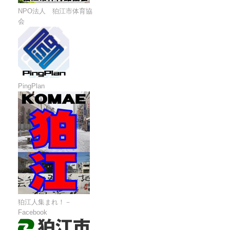
NPO法人 狛江市体育協
会
PingPlan
狛江人集まれ！－
Facebook