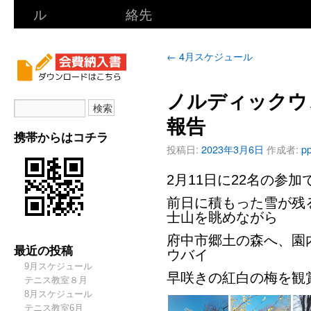
ル
絡先
←
4月スケジュール
ノルディックウ
報告
携帯からはコチラ
投稿日:
2023年3月6日
作成者:
pp
2月11日に22名の参
前日に積もった雪が残
士山を眺めながら
府中市郷土の森へ、園
最近の投稿
ウバイ
9月スケジュール
早咲きの紅白の梅を観
テニス教室８月
8月スケジュール
テニス教室6月