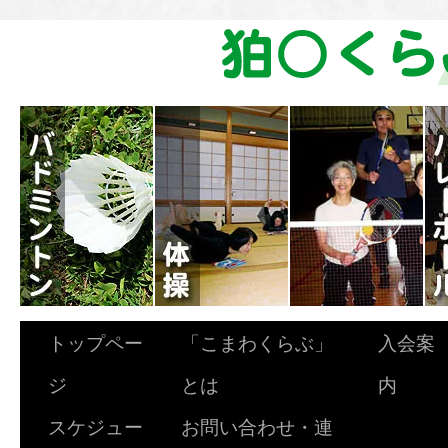
トップペー
「こまわくらぶ」
入会案
ジ
とは
内
スケジュー
お問い合わせ・連