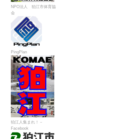
NPO法人 狛江市体育協
会
PingPlan
狛江人集まれ！－
Facebook