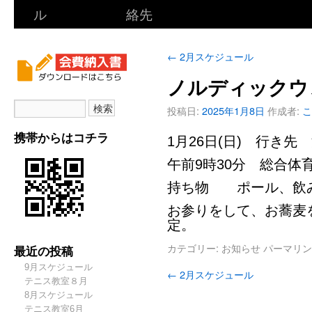
ル
絡先
←
2月スケジュール
ノルディックウ
投稿日:
2025年1月8日
作成者:
こ
携帯からはコチラ
1月26日(日) 行き先
午前9時30分 総合体
持ち物 ポール、飲
お参りをして、お蕎麦を
定。
カテゴリー:
お知らせ
パーマリン
最近の投稿
9月スケジュール
←
2月スケジュール
テニス教室８月
8月スケジュール
テニス教室6月