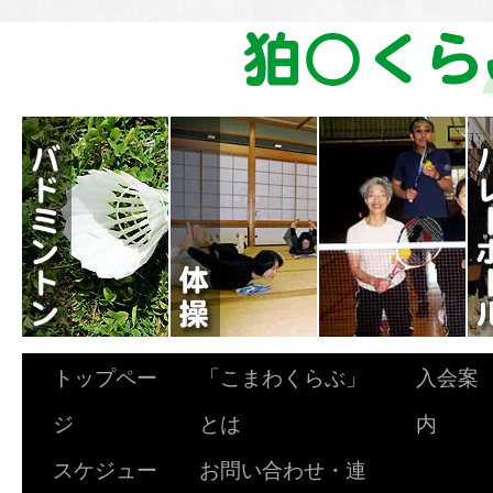
トップペー
「こまわくらぶ」
入会案
ジ
とは
内
スケジュー
お問い合わせ・連