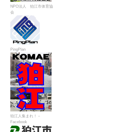
NPO法人 狛江市体育協
会
PingPlan
狛江人集まれ！－
Facebook