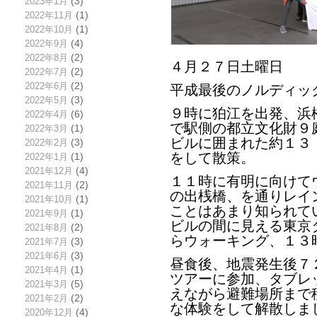
2023年1月
(3)
2022年11月
(1)
2022年10月
(1)
2022年9月
(4)
2022年8月
(2)
４月２７日土曜日
2022年7月
(2)
2022年6月
(2)
平成最後のノルディッ
2022年5月
(3)
９時に狛江を出発、浜
2022年4月
(6)
で駅側の都立文化財９
2022年3月
(1)
ビルに囲まれた約１３
2022年2月
(3)
をして散策。
2022年1月
(1)
2021年12月
(4)
１１時に有明に向けて
2021年11月
(2)
の出桟橋、を通りレイ
2021年10月
(1)
ことはあまり知られて
2021年9月
(1)
ビルの間に見える東京
2021年8月
(2)
らウォーキング、１３
2021年7月
(3)
2021年6月
(3)
昼食後、地震発生後７
2021年4月
(1)
ツアーに参加、タブレ
2021年3月
(5)
えながら避難場所まで
2021年2月
(2)
な体験をして解散しま
2020年12月
(4)