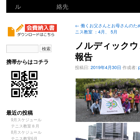
ル
絡先
←
働くお父さんとお母さんのた
ニス教室 ：4月、 5月
ノルディックウ
報告
携帯からはコチラ
投稿日:
2019年4月30日
作成者:
最近の投稿
9月スケジュール
テニス教室８月
8月スケジュール
テニス教室6月