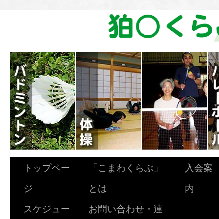
トップペー
「こまわくらぶ」
入会案
ジ
とは
内
スケジュー
お問い合わせ・連