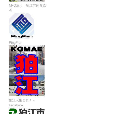
NPO法人 狛江市体育協
会
PingPlan
狛江人集まれ！－
Facebook