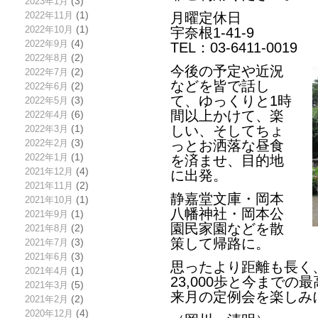
2023年1月
(3)
2022年11月
(1)
月曜定休日
2022年10月
(1)
宇奈根1-41-9
2022年9月
(4)
TEL：03-6411-0019
2022年8月
(2)
今後の予定や近況
2022年7月
(2)
などを皆で話し
2022年6月
(2)
て、ゆっくりと1時
2022年5月
(3)
間以上かけて、楽
2022年4月
(6)
しい、そしてちょ
2022年3月
(1)
2022年2月
(3)
っとお洒落な昼食
2022年1月
(1)
を済ませ、目的地
2021年12月
(4)
に出発。
2021年11月
(2)
静嘉堂文庫・岡本
2021年10月
(1)
八幡神社・岡本公
2021年9月
(1)
園民家園などを散
2021年8月
(2)
策して帰路に。
2021年7月
(3)
2021年6月
(3)
思ったより距離も長く
2021年4月
(1)
23,000歩と今まで
2021年3月
(5)
来月の定例会を楽しみ
2021年2月
(2)
2020年12月
(4)