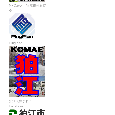
NPO法人 狛江市体育協
会
PingPlan
狛江人集まれ！－
Facebook