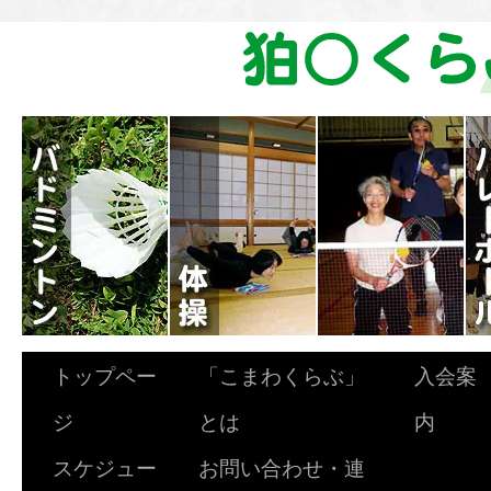
トップペー
「こまわくらぶ」
入会案
ジ
とは
内
スケジュー
お問い合わせ・連