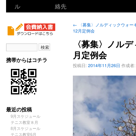
ル
絡先
←
〈募集〉ノルディックウォー
12月定例会
〈募集〉ノルデ
月定例会
携帯からはコチラ
投稿日:
2014年11月26日
作成者:
最近の投稿
9月スケジュール
テニス教室８月
8月スケジュール
テニス教室6月