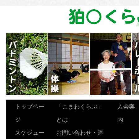
トップペー
「こまわくらぶ」
入会案
ジ
とは
内
スケジュー
お問い合わせ・連