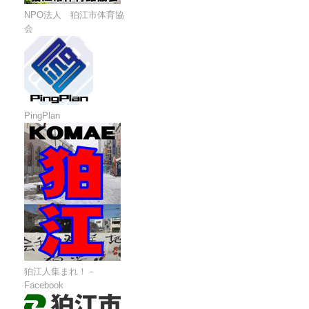
NPO法人 狛江市体育協
会
PingPlan
狛江人集まれ！－
Facebook