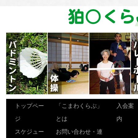
トップペー
「こまわくらぶ」
入会案
ジ
とは
内
スケジュー
お問い合わせ・連