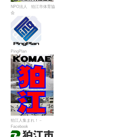
NPO法人 狛江市体育協
会
PingPlan
狛江人集まれ！－
Facebook