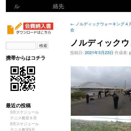
ル
絡先
←
ノルディックウォーキング４
会
ノルディックウ
投稿日:
2021年3月23日
作成者:
携帯からはコチラ
最近の投稿
9月スケジュール
テニス教室８月
8月スケジュール
テニス教室6月