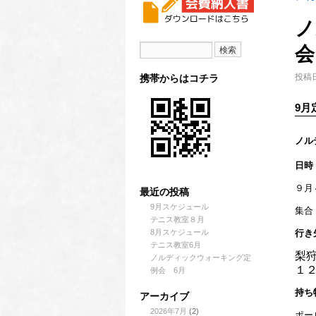
ノ
投稿日
携帯からはコチラ
9月
ノル
日時
９月
最近の投稿
9月スケジュール
集合
テニス教室８月
8月スケジュール
行き
テニス教室6月
梨
ノルディックウォーキング定
１２
例会 6月
持ち
アーカイブ
2026年7月
(2)
ポー