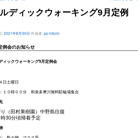
ルディックウォーキング9月定例
会
:
2021年8月30日
作成者:
pp-hitomi
定例会のお知らせ
ディックウォーキング9月定例会
４日土曜日
：１０時００分 和泉多摩川無料駐輪場集合
先
狩り（田村果樹園）中野島往復
時30分頃帰着予定
物
ル、飲み物、マスク等