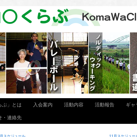
らぶ」とは
入会案内
活動内容
活動報告
ギャ
せ・連絡先
0月スケジュール
11月スケジュー