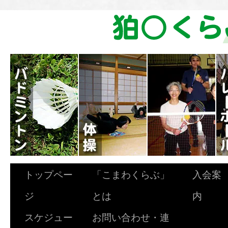
トップペー
「こまわくらぶ」
入会案
ジ
とは
内
スケジュー
お問い合わせ・連