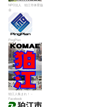
NPO法人 狛江市体育協
会
PingPlan
狛江人集まれ！－
Facebook