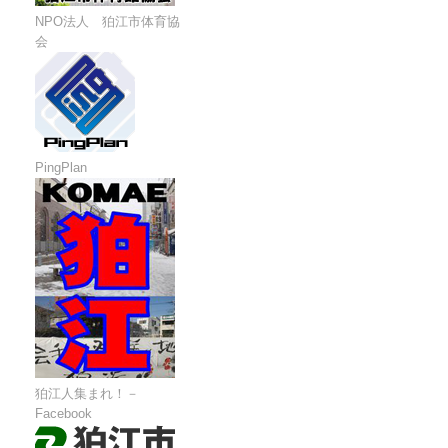
NPO法人 狛江市体育協
会
PingPlan
狛江人集まれ！－
Facebook