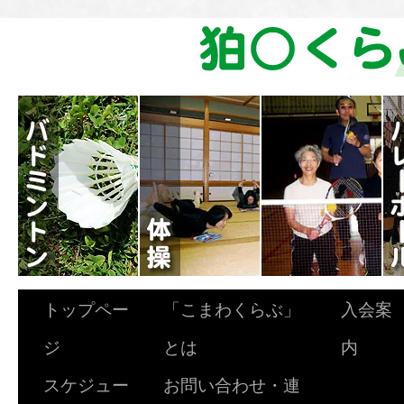
トップペー
「こまわくらぶ」
入会案
ジ
とは
内
スケジュー
お問い合わせ・連