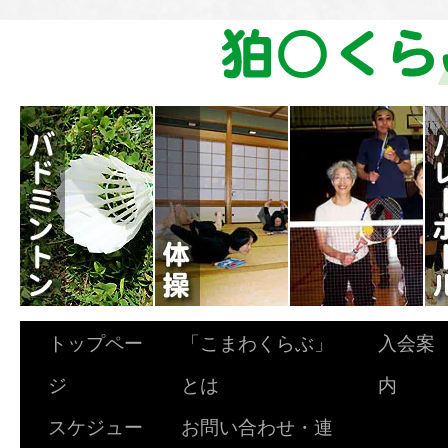
トップペー
「こまわくらぶ」
入会案
ジ
とは
内
スケジュー
お問い合わせ・連