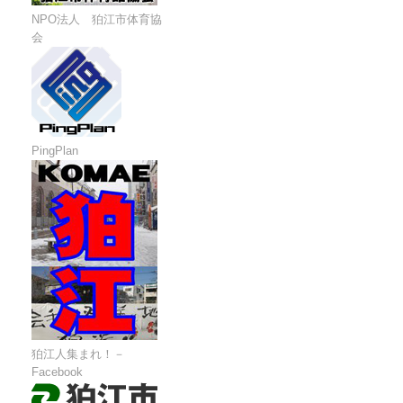
NPO法人 狛江市体育協
会
PingPlan
狛江人集まれ！－
Facebook