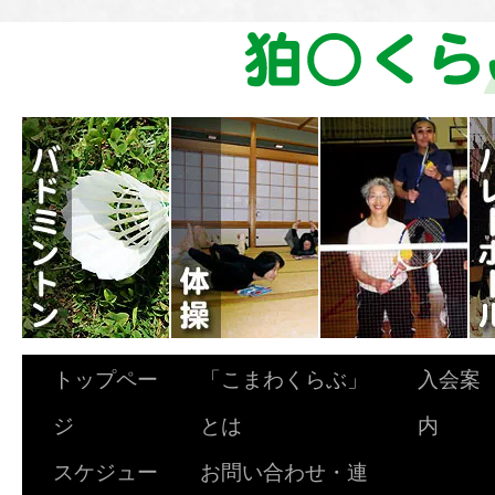
トップペー
「こまわくらぶ」
入会案
ジ
とは
内
スケジュー
お問い合わせ・連