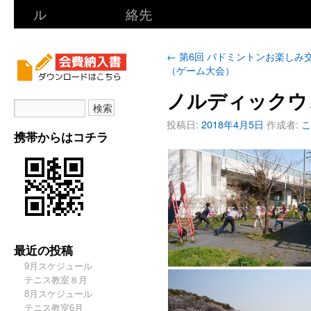
ル
絡先
←
第6回 バドミントンお楽しみ
（ゲーム大会）
ノルディックウ
投稿日:
2018年4月5日
作成者:
こ
携帯からはコチラ
最近の投稿
9月スケジュール
テニス教室８月
8月スケジュール
テニス教室6月