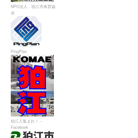
NPO法人 狛江市体育協
会
PingPlan
狛江人集まれ！－
Facebook