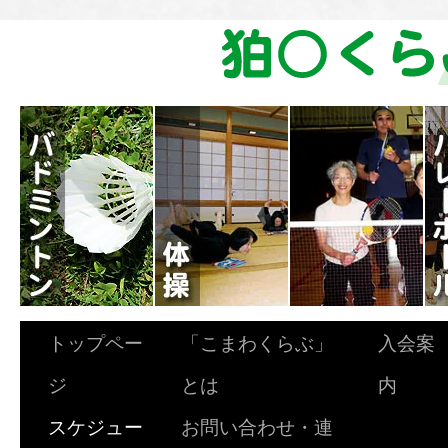
トップペー
「こまわくらぶ」
入会案
ジ
とは
内
スケジュー
お問い合わせ・連