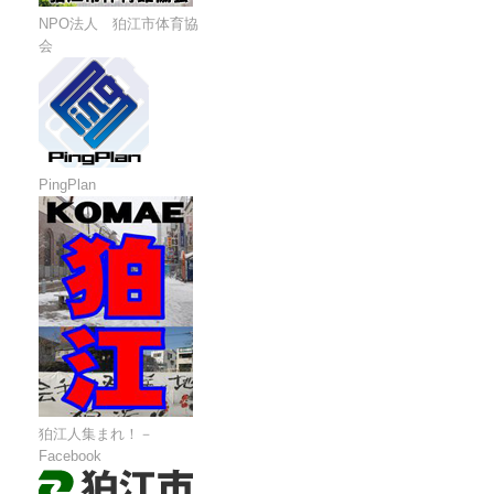
NPO法人 狛江市体育協
会
PingPlan
狛江人集まれ！－
Facebook