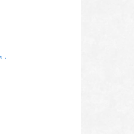
。
告
→