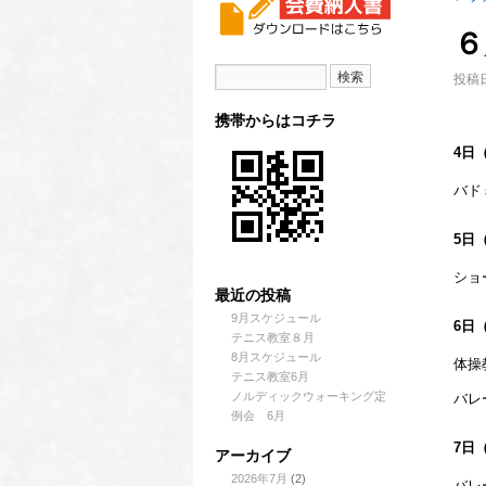
６
投稿日
携帯からはコチラ
4日
バド
5日
ショ
最近の投稿
9月スケジュール
6日
テニス教室８月
8月スケジュール
体操
テニス教室6月
ノルディックウォーキング定
バレ
例会 6月
7日
アーカイブ
2026年7月
(2)
バレ