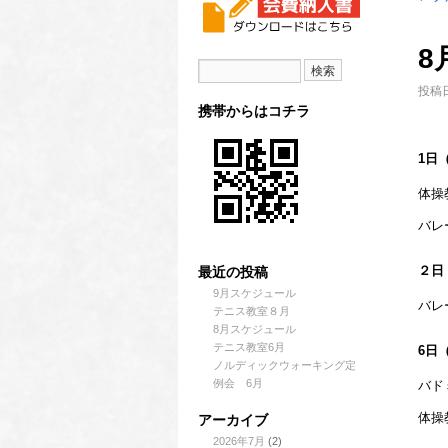
8
投稿日
携帯からはコチラ
1日
体操
バレ
最近の投稿
２日
9月スケジュール
バレ
テニス教室８月
8月スケジュール
テニス教室6月
6日
ノルディックウォーキング定
例会 6月
バド
アーカイブ
体操
2026年7月
(2)