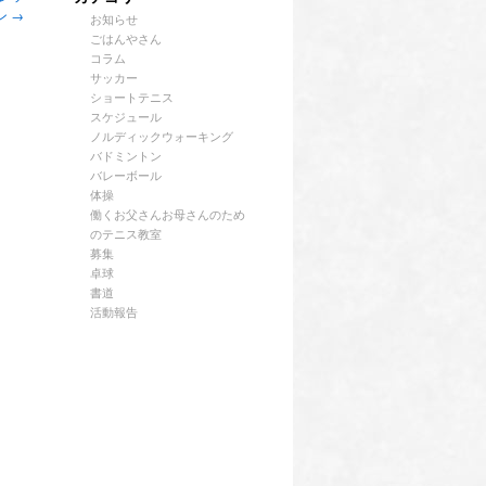
ン
→
お知らせ
ごはんやさん
コラム
サッカー
ショートテニス
スケジュール
ノルディックウォーキング
バドミントン
バレーボール
体操
働くお父さんお母さんのため
のテニス教室
募集
卓球
書道
活動報告