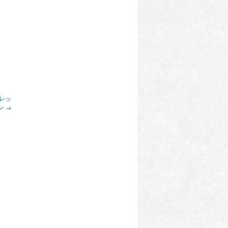
。
レッ
ン
→