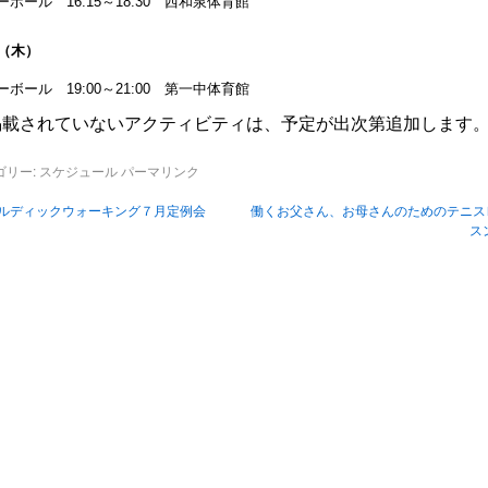
ーボール 16:15～18:30 西和泉体育館
日（木）
ーボール 19:00～21:00 第一中体育館
掲載されていないアクティビティは、予定が出次第追加します
ゴリー:
スケジュール
パーマリンク
ルディックウォーキング７月定例会
働くお父さん、お母さんのためのテニス
ス