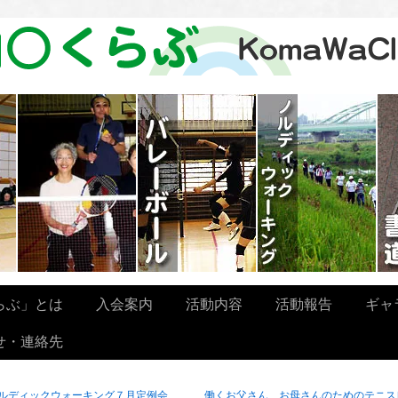
らぶ」とは
入会案内
活動内容
活動報告
ギャ
せ・連絡先
ルディックウォーキング７月定例会
働くお父さん、お母さんのためのテニス