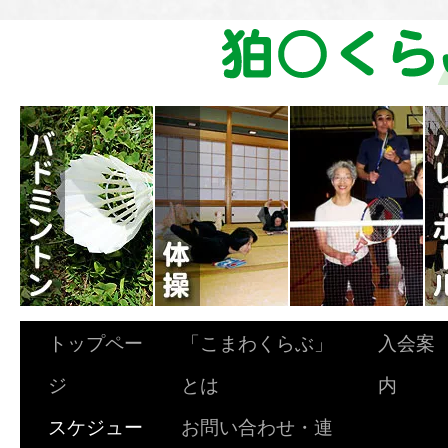
トップペー
「こまわくらぶ」
入会案
ジ
とは
内
スケジュー
お問い合わせ・連