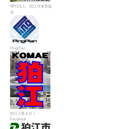
NPO法人 狛江市体育協
会
PingPlan
狛江人集まれ！－
Facebook