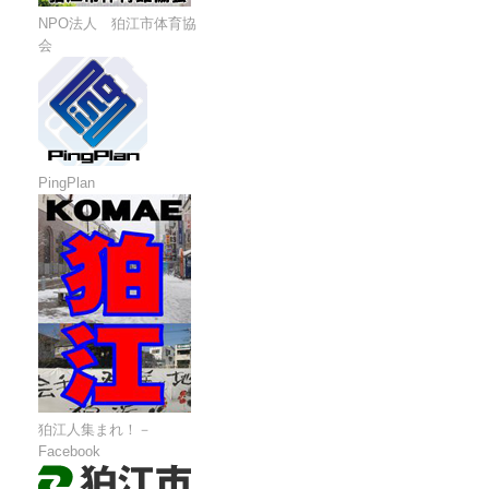
NPO法人 狛江市体育協
会
PingPlan
狛江人集まれ！－
Facebook