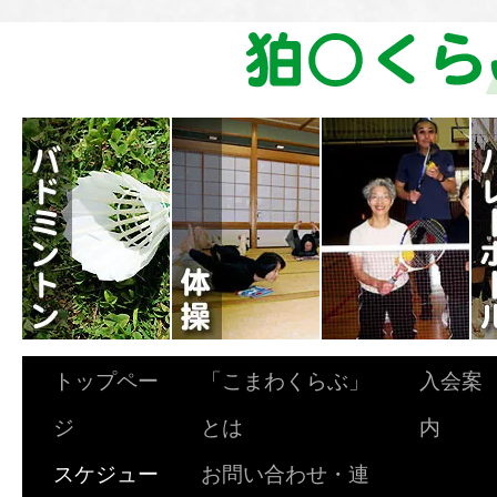
トップペー
「こまわくらぶ」
入会案
ジ
とは
内
スケジュー
お問い合わせ・連