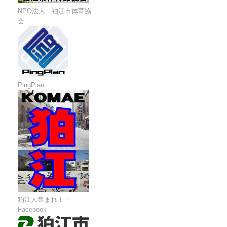
NPO法人 狛江市体育協
会
PingPlan
狛江人集まれ！－
Facebook