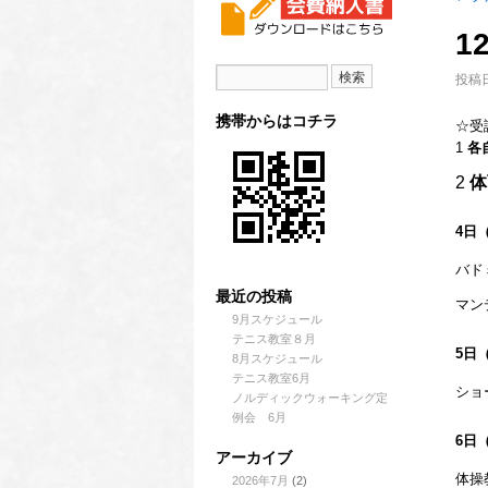
1
投稿日
携帯からはコチラ
☆受
1
各
2
体
4日
バド
最近の投稿
マン
9月スケジュール
テニス教室８月
5日
8月スケジュール
テニス教室6月
ショ
ノルディックウォーキング定
例会 6月
6日
アーカイブ
体操
2026年7月
(2)