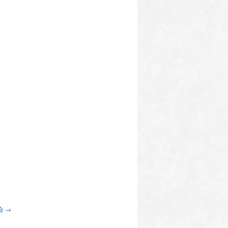
。
会
→