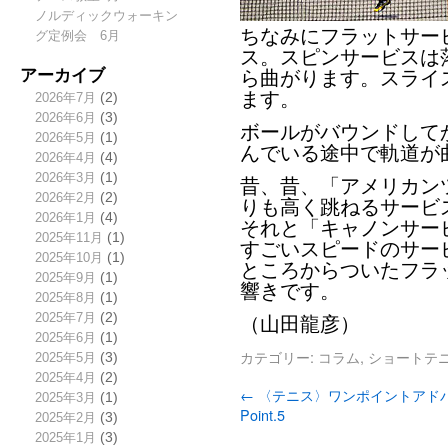
ノルディックウォーキン
ちなみにフラットサー
グ定例会 6月
ス。スピンサービスは
アーカイブ
ら曲がります。スライ
ます。
2026年7月
(2)
2026年6月
(3)
ボールがバウンドして
2026年5月
(1)
んでいる途中で軌道が
2026年4月
(4)
2026年3月
(1)
昔、昔、「アメリカン
2026年2月
(2)
りも高く跳ねるサービ
2026年1月
(4)
それと「キャノンサー
2025年11月
(1)
すごいスピードのサー
2025年10月
(1)
ところからついたフラ
2025年9月
(1)
響きです。
2025年8月
(1)
2025年7月
(2)
（山田龍彦）
2025年6月
(1)
カテゴリー:
コラム
,
ショートテ
2025年5月
(3)
2025年4月
(2)
←
〈テニス〉ワンポイントアド
2025年3月
(1)
Point.5
2025年2月
(3)
2025年1月
(3)