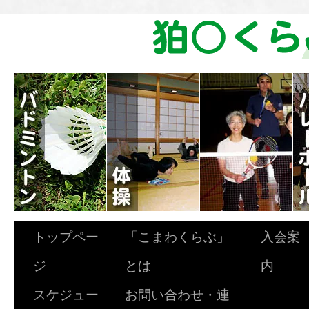
トップペー
「こまわくらぶ」
入会案
ジ
とは
内
スケジュー
お問い合わせ・連