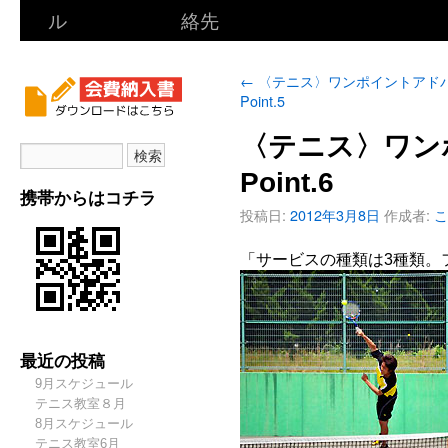
ル
絡先
←
〈テニス〉ワンポイントアド
Point.5
〈テニス〉ワン
Point.6
携帯からはコチラ
投稿日:
2012年3月8日
作成者:
こ
「サービスの種類は3種類。
最近の投稿
9月スケジュール
テニス教室８月
8月スケジュール
テニス教室6月