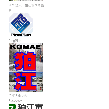
NPO法人 狛江市体育協
会
PingPlan
狛江人集まれ！－
Facebook