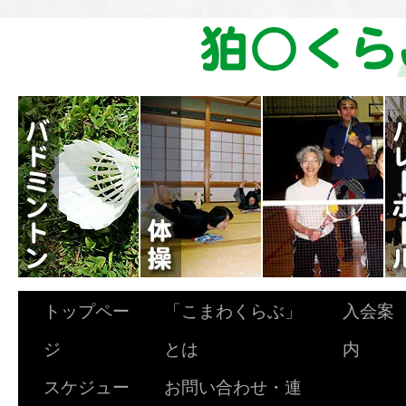
トップペー
「こまわくらぶ」
入会案
ジ
とは
内
スケジュー
お問い合わせ・連