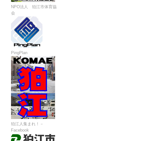
NPO法人 狛江市体育協
会
PingPlan
狛江人集まれ！－
Facebook