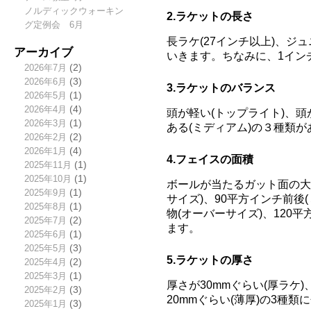
ノルディックウォーキン
2.ラケットの長さ
グ定例会 6月
長ラケ(27インチ以上)、ジ
アーカイブ
いきます。ちなみに、1インチ＝
2026年7月
(2)
2026年6月
(3)
3.ラケットのバランス
2026年5月
(1)
2026年4月
(4)
頭が軽い(トップライト)、頭
2026年3月
(1)
ある(ミディアム)の３種類が
2026年2月
(2)
2026年1月
(4)
4.フェイスの面積
2025年11月
(1)
2025年10月
(1)
ボールが当たるガット面の大
2025年9月
(1)
サイズ)、90平方インチ前後
2025年8月
(1)
物(オーバーサイズ)、120
2025年7月
(2)
ます。
2025年6月
(1)
2025年5月
(3)
5.ラケットの厚さ
2025年4月
(2)
2025年3月
(1)
厚さが30mmぐらい(厚ラケ)、
2025年2月
(3)
20mmぐらい(薄厚)の3種類
2025年1月
(3)