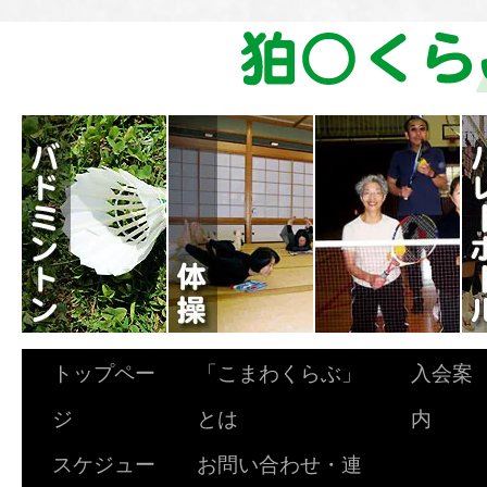
トップペー
「こまわくらぶ」
入会案
ジ
とは
内
スケジュー
お問い合わせ・連