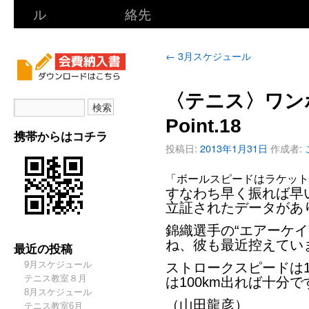
ル
絡先
←
3月スケジュール
〈テニス〉ワン
Point.18
携帯からはコチラ
投稿日:
2013年1月31日
作成者:
「ボールスピードはラケッ
すなわち早く振れば早
立証されたデータがあ
錦織選手の“エアーケ
ね、彼も最近控えてい
最近の投稿
9月スケジュール
ストロークスピードは1
テニス教室８月
は100km出れば十分
8月スケジュール
（山田龍彦）
テニス教室6月