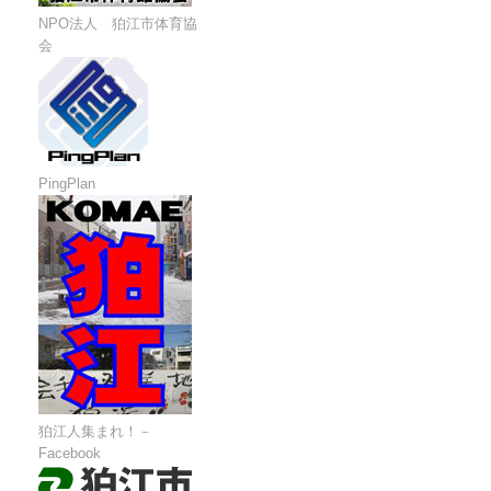
NPO法人 狛江市体育協
会
PingPlan
狛江人集まれ！－
Facebook