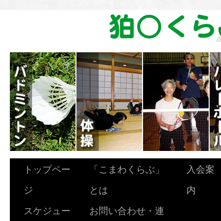
トップペー
「こまわくらぶ」
入会案
ジ
とは
内
スケジュー
お問い合わせ・連