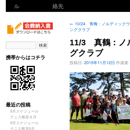
ル
絡先
←
10/24 青梅：ノルディック
ングクラブ
11/3 真鶴：
グクラブ
携帯からはコチラ
投稿日:
2015年11月12日
作成者:
最近の投稿
9月スケジュール
テニス教室８月
8月スケジュール
テニス教室6月