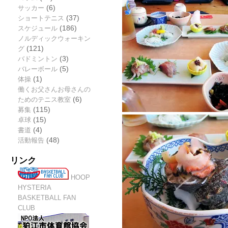
サッカー
(6)
ショートテニス
(37)
スケジュール
(186)
ノルディックウォーキン
グ
(121)
バドミントン
(3)
バレーボール
(5)
体操
(1)
働くお父さんお母さんの
ためのテニス教室
(6)
募集
(115)
卓球
(15)
書道
(4)
活動報告
(48)
リンク
HOOP
HYSTERIA
BASKETBALL FAN
CLUB