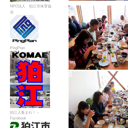
NPO法人 狛江市体育協
会
PingPlan
狛江人集まれ！－
Facebook