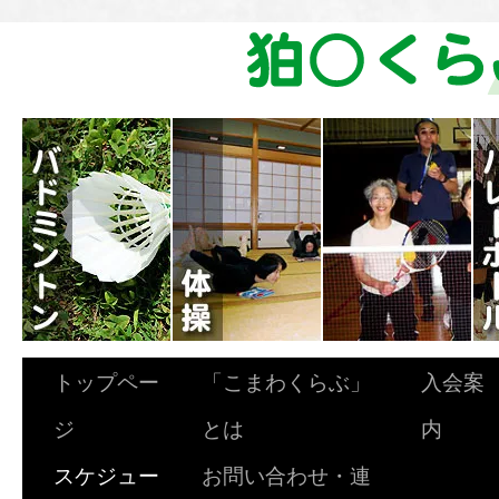
トップペー
「こまわくらぶ」
入会案
ジ
とは
内
スケジュー
お問い合わせ・連