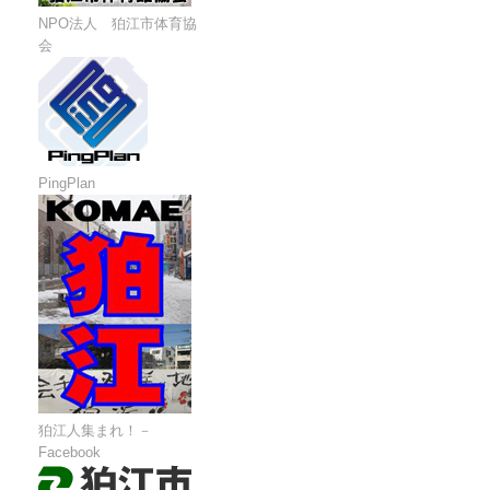
NPO法人 狛江市体育協
会
PingPlan
狛江人集まれ！－
Facebook